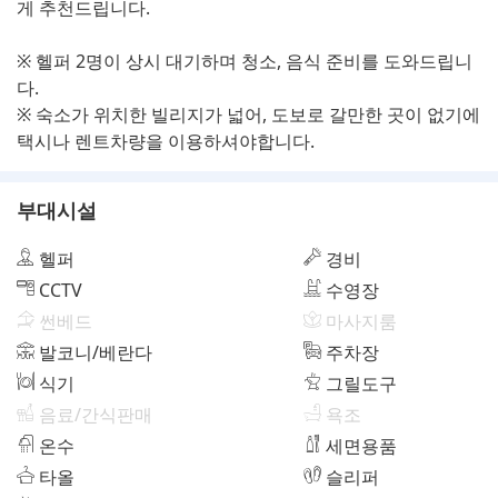
게 추천드립니다.
※ 헬퍼 2명이 상시 대기하며 청소, 음식 준비를 도와드립니
다.
※ 숙소가 위치한 빌리지가 넓어, 도보로 갈만한 곳이 없기에
택시나 렌트차량을 이용하셔야합니다.
부대시설
헬퍼
경비
CCTV
수영장
썬베드
마사지룸
발코니/베란다
주차장
식기
그릴도구
음료/간식판매
욕조
온수
세면용품
타올
슬리퍼