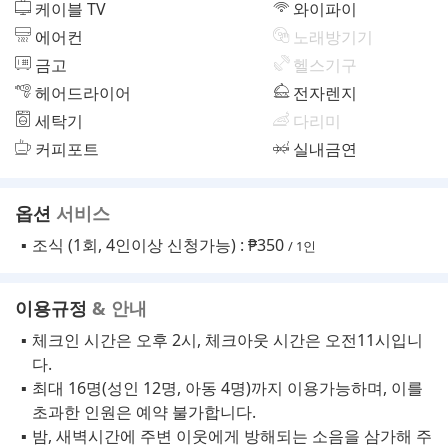
케이블 TV
와이파이
에어컨
노래방기기
금고
헬스기구
헤어드라이어
전자렌지
세탁기
다리미
커피포트
실내금연
옵션
서비스
조식 (1회, 4인이상 신청가능) : ₱350
/ 1인
이용규정
& 안내
체크인 시간은 오후 2시, 체크아웃 시간은 오전11시입니
다.
최대 16명(성인 12명, 아동 4명)까지 이용가능하며, 이를
초과한 인원은 예약 불가합니다.
밤, 새벽시간에 주변 이웃에게 방해되는 소음을 삼가해 주