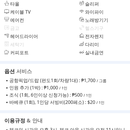
타올
슬리퍼
케이블 TV
와이파이
에어컨
노래방기기
금고
헬스기구
헤어드라이어
전자렌지
세탁기
다리미
커피포트
실내금연
옵션
서비스
공항픽업/드랍 (편도1회/차량1대) : ₱1,700
/ 그룹
인원 추가 (1박) : ₱1,000
/ 1인
조식 (1회, 6인이상 신청가능) : ₱500
/ 1인
바베큐 (1회), 1인당 서빙비(200페소) : $20
/ 1인
이용규정
& 안내
체크인 시간은 오후 3시, 체크 아웃 시간은 오전 11시입니