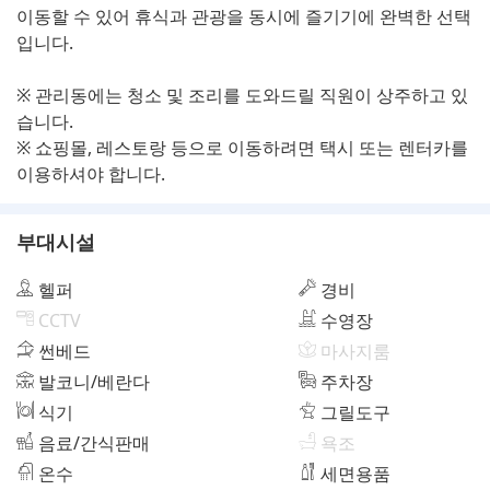
이동할 수 있어 휴식과 관광을 동시에 즐기기에 완벽한 선택
입니다.
※ 관리동에는 청소 및 조리를 도와드릴 직원이 상주하고 있
습니다.
※ 쇼핑몰, 레스토랑 등으로 이동하려면 택시 또는 렌터카를
이용하셔야 합니다.
부대시설
헬퍼
경비
CCTV
수영장
썬베드
마사지룸
발코니/베란다
주차장
식기
그릴도구
음료/간식판매
욕조
온수
세면용품