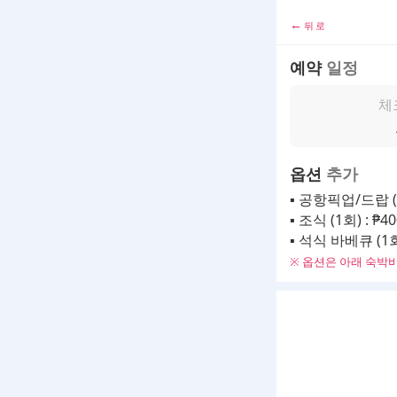
←
뒤로
예약
일정
체
옵션
추가
▪ 공항픽업/드랍 (
▪ 조식 (1회) : ₱4
▪ 석식 바베큐 (1회)
※ 옵션은 아래 숙박