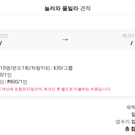
놀러와 풀빌라
견적
→
크인
체크
/
/
10명/편도1회/차량1대) : $30/그룹
00/1인
 : ₱800/1인
비 계산에 포함되지않으며, 체크인 후 별도로 지불하는 비용입니다.
숙박
할
성수기 
총 합