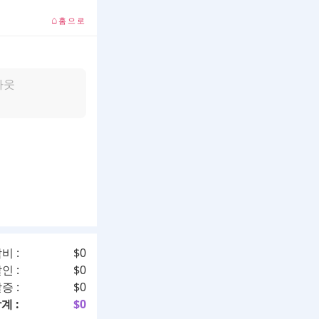
⌂
홈으로
아웃
비 :
$
0
인 :
$
0
할증
:
$
0
계 :
$
0